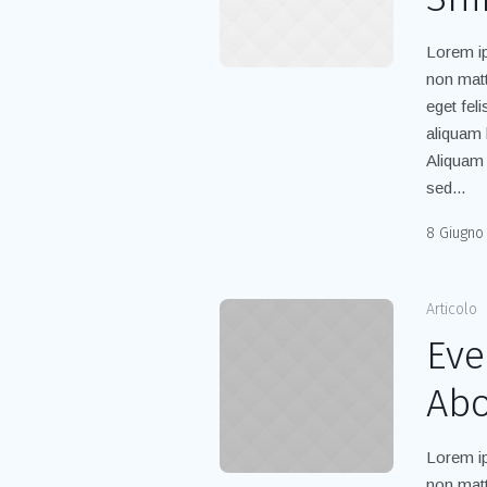
Lorem ip
non matt
eget fel
aliquam 
Aliquam 
sed...
8 Giugno
Articolo
Eve
Abo
Lorem ip
non matt