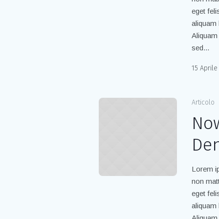
eget fel
aliquam 
Aliquam 
sed...
15 Aprile
Articolo
Now
Den
Lorem ip
non matt
eget fel
aliquam 
Aliquam 