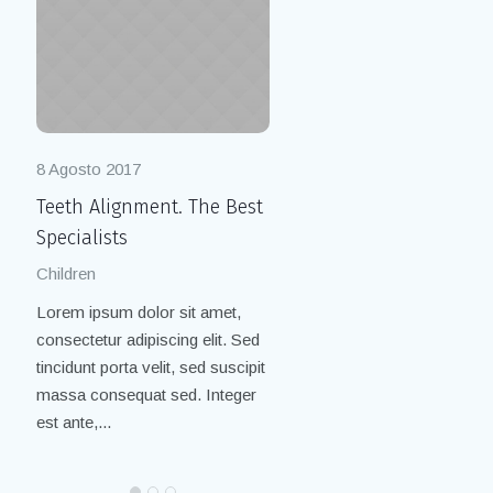
8 Agosto 2017
8 Agosto 2017
Teeth Alignment. The Best
Cleaning with Air Flow.
Specialists
Painless Practice
Children
Children
/
Smile
Lorem ipsum dolor sit amet,
Lorem ipsum dolor sit amet,
consectetur adipiscing elit. Sed
consectetur adipiscing elit. Se
tincidunt porta velit, sed suscipit
tincidunt porta velit, sed suscip
massa consequat sed. Integer
massa consequat sed. Integer
est ante,...
est ante,...