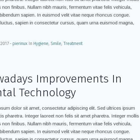
is non finibus. Nullam nibh mauris, fermentum vitae felis vehicula,
bibendum sapien. In euismod velit vitae neque rhoncus congue.
luctus, sapien in consectetur cursus, quam urna euismod magna,
 2017
pierinux
In
Hygiene
,
Smile
,
Treatment
adays Improvements In
tal Technology
sum dolor sit amet, consectetur adipiscing elit. Sed ultrices ipsum
is pharetra. Integer laoreet non felis sit amet pharetra. Integer mollis
is non finibus. Nullam nibh mauris, fermentum vitae felis vehicula,
bibendum sapien. In euismod velit vitae neque rhoncus congue.
luctus, sapien in consectetur cursus, quam urna euismod magna,