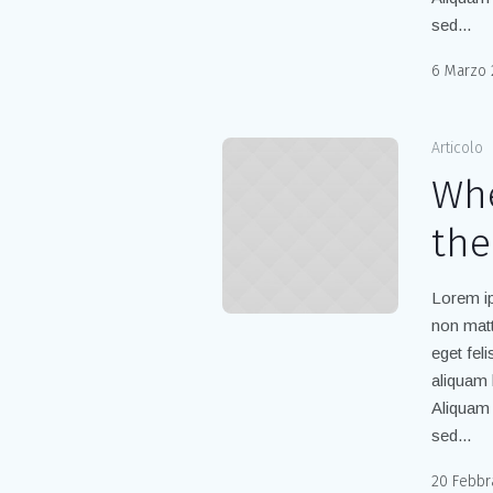
sed...
6 Marzo 
Articolo
Whe
the
Lorem ip
non matt
eget fel
aliquam 
Aliquam 
sed...
20 Febbr