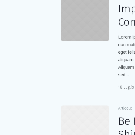
Imp
Con
Lorem ip
non matt
eget fel
aliquam 
Aliquam 
sed...
18 Luglio
Articolo
Be 
Shi