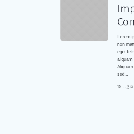
Imp
Con
Lorem ip
non matt
eget fel
aliquam 
Aliquam 
sed...
18 Luglio