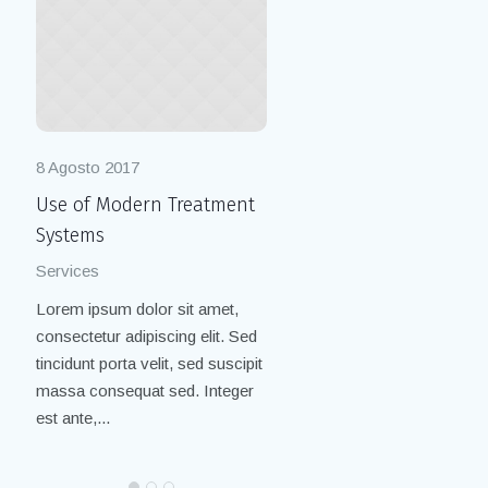
8 Agosto 2017
8 Agosto 2017
Use of Modern Treatment
Teeth Alignment. The Bes
Systems
Specialists
Services
Children
Lorem ipsum dolor sit amet,
Lorem ipsum dolor sit amet,
consectetur adipiscing elit. Sed
consectetur adipiscing elit. Se
tincidunt porta velit, sed suscipit
tincidunt porta velit, sed suscip
massa consequat sed. Integer
massa consequat sed. Integer
est ante,...
est ante,...