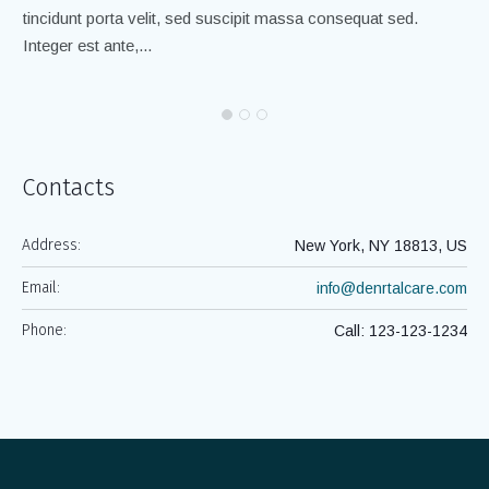
tincidunt porta velit, sed suscipit massa consequat sed.
ti
Integer est ante,...
Int
Contacts
Address:
New York, NY 18813, US
Email:
info@denrtalcare.com
Phone:
Call: 123-123-1234