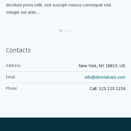
tincidunt porta velit, sed suscipit massa consequat sed.
ti
Integer est ante,...
Int
Contacts
Address:
New York, NY 18813, US
Email:
info@denrtalcare.com
Phone:
Call: 123-123-1234